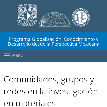
Pasar
al
contenido
principal
Programa Globalización, Conocimiento y
Desarrollo desde la Perspectiva Mexicana
Toggle menu visibility
Menú
Comunidades, grupos y
redes en la investigación
en materiales