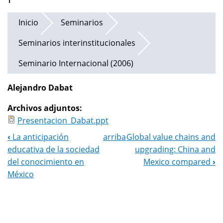
Inicio
Seminarios
Seminarios interinstitucionales
Seminario Internacional (2006)
Alejandro Dabat
Archivos adjuntos:
Presentacion_Dabat.ppt
‹
La anticipación
arriba
Global value chains and
Navegación
educativa de la sociedad
upgrading: China and
del
del conocimiento en
Mexico compared
›
México
libro